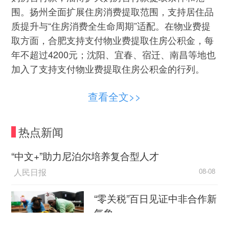
围。扬州全面扩展住房消费提取范围，支持居住品
质提升与“住房消费全生命周期”适配。在物业费提
取方面，合肥支持支付物业费提取住房公积金，每
年不超过4200元；沈阳、宜春、宿迁、南昌等地也
加入了支持支付物业费提取住房公积金的行列。
全国多地将居家适老化、适幼化改造及住房装
查看全文>>
修等纳入提取范围。成都支持城市更新提取住房公
积金；沈阳支持城市更新原拆原建等住房改造项目
热点新闻
提取住房公积金；遂宁规定，在遂宁市范围内完成
危旧房“以旧换新”改造的缴存人及配偶，可以提取
“中文+”助力尼泊尔培养复合型人才
公积金用于支付个人出资部分；徐州放宽支付物业
人民日报
08-08
费、暖气费提取，支持提取住房公积金支付住宅专
项维修资金；厦门允许居民提取住房公积金用于房
“零关税”百日见证中非合作新
屋装修，每平方米标准为1800元。
气象