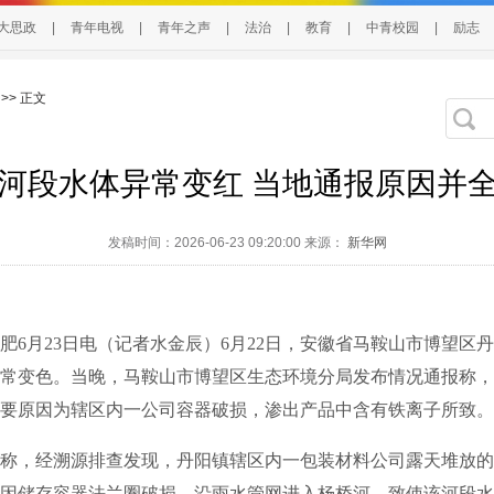
大思政
|
青年电视
|
青年之声
|
法治
|
教育
|
中青校园
|
励志
>> 正文
河段水体异常变红 当地通报原因并
发稿时间：2026-06-23 09:20:00 来源：
新华网
月23日电（记者水金辰）6月22日，安徽省马鞍山市博望区
常变色。当晚，马鞍山市博望区生态环境分局发布情况通报称，
要原因为辖区内一公司容器破损，渗出产品中含有铁离子所致。
，经溯源排查发现，丹阳镇辖区内一包装材料公司露天堆放的
因储存容器法兰圈破损，沿雨水管网进入杨桥河，致使该河段水