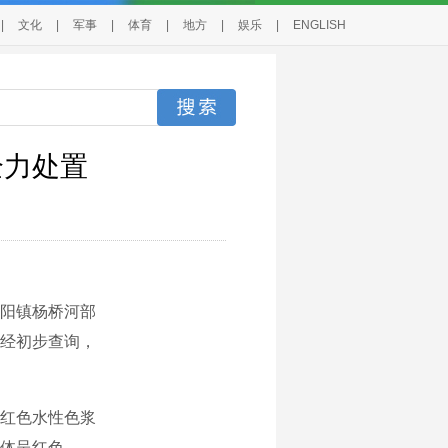
|
文化
|
军事
|
体育
|
地方
|
娱乐
|
ENGLISH
全力处置
丹阳镇杨桥河部
经初步查询，
红色水性色浆
体呈红色。