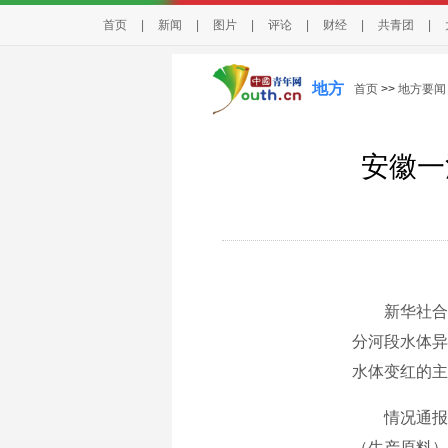
首页
|
新闻
|
图片
|
评论
|
财经
|
共青团
|
地方
首页
>>
地方要闻
安徽一
新华社合肥6
分河段水体异
水体变红的主
情况通报称
（生产原料）