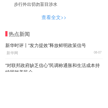
步行外出切勿盲目涉水
“汛期降雨突发性强、局地性明显、瞬时雨量
查看全文>>
大，极易导致城市内涝、路面积水、高空坠物等安
全隐患，稍有疏忽就可能引发人员被困、触电受伤
热点新闻
等事故。”河北石家庄城区防汛办副主任范振龙说。
新华时评丨“发力提效”释放鲜明政策信号
范振龙提醒，汛期出行要遵循“遇雨不冒险、积
新华网
08-07
水不盲行、高危不逗留、险情速撤离”的避险原则。
暴雨来袭，道路积水是常见险情。“桥下涵洞、下穿
“对联邦政府缺乏信心”民调称通胀和生活成本持
隧道、低洼路段是汛期高危点位。”范振龙提示，暴
续困扰美民众
雨天气，路面积水可能掩盖井盖缺失、路面深坑、
中国新闻网
08-06
地下暗沟等隐患，步行外出时一定不能盲目涉水。
行走时最好放慢脚步、试探前行，避开水流湍急、
林少彬：东南亚为何须警惕
路面出现漩涡的危险地段。同时，涵洞、隧道等处
加速扩武的日本？
地势低洼、汇水速度快，暴雨天气千万不要在这些