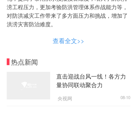
涝工程压力，更加考验防洪管理体系作战能力等，
对防洪减灾工作带来了多方面压力和挑战，增加了
洪涝灾害防治难度。
因此，提高防范应对水旱灾害的能力和水平刻
查看全文>>
不容缓。张建云认为，雨水情监测预报体系是洪涝
灾害防御体系的核心组成部分，加快构建由气象卫
热点新闻
星、天气雷达和测雨雷达网、雨量站网、水文站网
及预报模型构成的雨水情监测预报“三道防线”，是
直击迎战台风一线！各方力
提升防洪减灾能力、有效应对极端天气事件的战略
量协同联动聚合力
举措。
央视网
08-10
“十四五”期间，全国水文部门充分应用雨水情
暑期早设防，远离眼外伤｜应急医课堂
监测预报“三道防线”建设成果，对降雨、产流、汇
流、演进进行全链条精准监测和预报预警，共发布
健康中国微信公众号
08-10
洪水预报272万站次、水情预警1.24万次，为流域