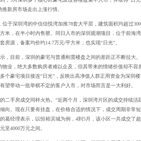
助推新房市场走出上涨行情。
位于深圳湾的中信信悦湾加推78套大平层，建筑面积均超过30
元/平方米，在半小时内售罄。同日入市的深圳观潮项目，位于前海
套房源，备案均价约14.7万元/平方米，也实现“日光”。
，目前，深圳的豪宅与普通刚需楼盘之间的差距正不断拉大。
的物业，绝大多数购房者难以企及，但其带来的情绪价值却不容
多个豪宅项目接连“日光”，反映出高净值人群正用资金为深圳
有望带动一批举棋不定的客户入市，对市场而言是一大利好。
二手房成交同样火热。“近两个月，深圳湾片区的成交持续活
倾向。现在只要有挂盘，在价格合适的情况下，成交周期非常短
的葛经理表示，以恒裕滨城为例，4到5月，该小区一共成交了超
万元至4000万元之间。