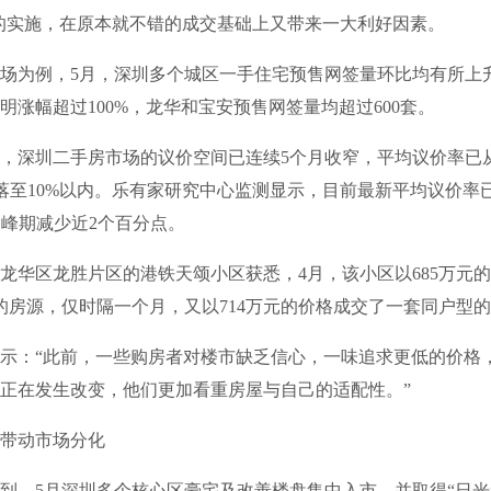
新政的实施，在原本就不错的成交基础上又带来一大利好因素。
为例，5月，深圳多个城区一手住宅预售网签量环比均有所上
明涨幅超过100%，龙华和宝安预售网签量均超过600套。
圳二手房市场的议价空间已连续5个月收窄，平均议价率已从2
步回落至10%以内。乐有家研究中心监测显示，目前最新平均议价率
比高峰期减少近2个百分点。
区龙胜片区的港铁天颂小区获悉，4月，该小区以685万元的
米的房源，仅时隔一个月，又以714万元的价格成交了一套同户型
：“此前，一些购房者对楼市缺乏信心，一味追求更低的价格
正在发生改变，他们更加看重房屋与自己的适配性。”
动市场分化
5月深圳多个核心区豪宅及改善楼盘集中入市，并取得“日光”