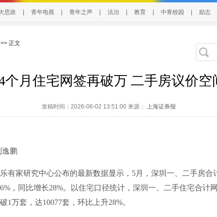
大思政
|
青年电视
|
青年之声
|
法治
|
教育
|
中青校园
|
励志
>> 正文
14个月住宅网签再破万 二手房议价空
发稿时间：2026-06-02 13:51:00 来源：
上海证券报
逸鹏
有家研究中心公布的最新数据显示，5月，深圳一、二手房合计网
6%，同比增长28%。以住宅口径统计，深圳一、二手住宅合计
破1万套，达10077套，环比上升28%。