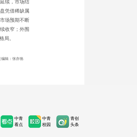
延续，市场结
盘凭借稀缺属
市场预期不断
续收窄；外围
格局。
任编辑：张亦弛
中青
中青
青创
看点
校园
头条