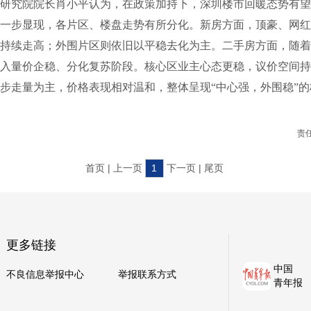
究院院长肖小平认为，在政策加持下，深圳楼市回暖态势有望
一步显现，各片区、楼盘走势有所分化。新房方面，顶豪、网红
持续走高；外围片区则依旧以平稳去化为主。二手房方面，随着
入量价企稳、分化复苏阶段。核心区业主心态更稳，议价空间持
步走量为主，价格表现相对温和，整体呈现“中心强，外围稳”的
责
首页 | 上一页
1
下一页 | 尾页
更多链接
中国
不良信息举报中心
举报联系方式
青年报