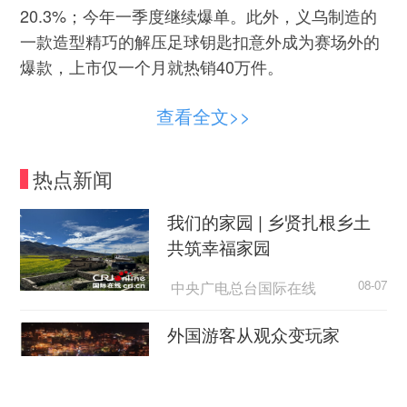
20.3%；今年一季度继续爆单。此外，义乌制造的
一款造型精巧的解压足球钥匙扣意外成为赛场外的
爆款，上市仅一个月就热销40万件。
义乌之后，地处浙东南地区的玉环去年城镇常
查看全文>>
住居民人均可支配收入96237元，在县域中位居第
二。该市拥有汽摩配、阀门水暖、家具、眼镜配
热点新闻
件、药械包装、机床六大特色产业集群。
我们的家园 | 乡贤扎根乡土
江阴去年城镇居民人均可支配收入92108元，
共筑幸福家园
在县域中位居第三。作为“苏南模式”发源地之一，
江阴由乡镇企业起家，一步步成长为“制造业第一
中央广电总台国际在线
08-07
县”。
外国游客从观众变玩家
2025年昆山城镇居民人均可支配收入91001
元，增长3.9%。过去一年，昆山深耕产业、加快转
中国新闻网
08-07