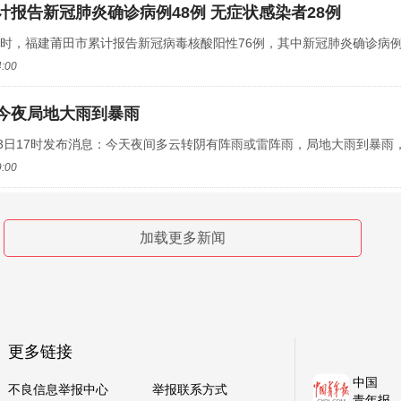
计报告新冠肺炎确诊病例48例 无症状感染者28例
16时，福建莆田市累计报告新冠病毒核酸阳性76例，其中新冠肺炎确诊病例48
4:00
今夜局地大雨到暴雨
3日17时发布消息：今天夜间多云转阴有阵雨或雷阵雨，局地大雨到暴雨，东
9:00
发布台风黄色预警信号
加载更多新闻
获悉，江苏省气象台2021年09月13日17时05分变更发布台风黄色预警信号
8:00
诈警官老陈教年轻人“反诈攻略”
报·中青网记者连线@反诈警官老陈——河北秦皇岛民警陈国平，陈警官特别
更多链接
2:00
中国
不良信息举报中心
举报联系方式
青年报