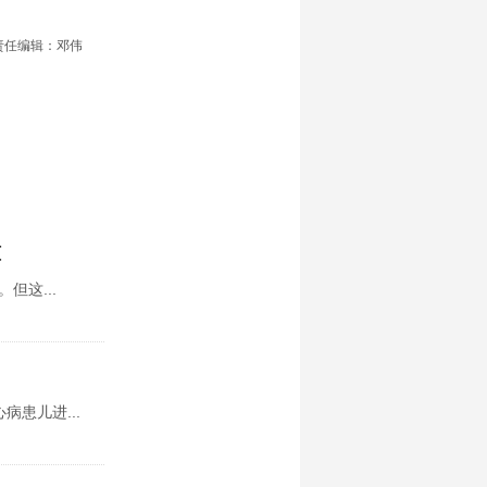
责任编辑：邓伟
滥
但这...
患儿进...