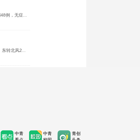
例，无症...
转北风2...
：受今年...
为年轻...
中青
中青
青创
看点
校园
头条