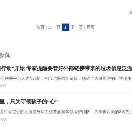
首页 | 上一页
1
下一页 | 尾页
新闻
墙行动”开始 专家提醒要管好外部链接带来的垃圾信息泛
互联网平台人为“设墙”，相互屏蔽网址链接，妨碍了大量用户的正常使用。
2:00
公里，只为守候孩子的“心”
汉协和医院心脏大血管外科主任董念国带领医护团队，为来自西藏的8名先心病
9:00