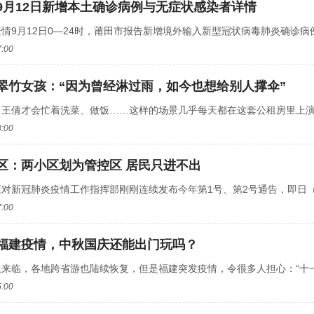
9月12日新增本土确诊病例与无症状感染者详情
情9月12日0—24时，莆田市报告新增境外输入新型冠状病毒肺炎确诊病例0
7:00
翠竹女孩：“因为曾经淋过雨，如今也想给别人撑伞”
王倩才会忙着洗菜、做饭……这样的场景几乎每天都在这套公租房里上演。
8:00
区：两小区划为管控区 居民只进不出
对新冠肺炎疫情工作指挥部刚刚连续发布今年第1号、第2号通告，即日（9月
7:00
福建疫情，中秋国庆还能出门玩吗？
来临，各地跨省游也陆续恢复，但是福建突发疫情，令很多人担心：“十一”
5:00