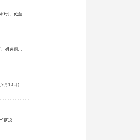
例。截至...
姐弟俩...
13日）...
前疫...