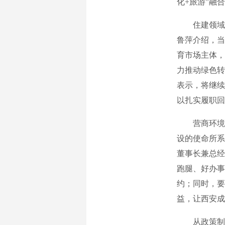
化+旅游”融
住建领域的
鲁萍介绍，当
育市场主体，
力推动绿色转
表示，将继续
以扎实履职
营商环境是
设的使命所系
董事长兼总经
跑腿、好办事
约；同时，要
益，让西安
从政策制定